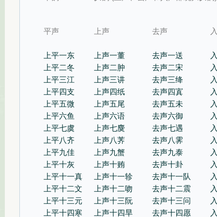
平声  

上声  

去声  

入
上平一东
上声一董
去声一送
上平二冬
上声二肿
去声二宋
上平三江
上声三讲
去声三绛
上平四支
上声四纸
去声四寘
上平五微
上声五尾
去声五未
上平六鱼
上声六语
去声六御
上平七虞
上声七麌
去声七遇
上平八齐
上声八荠
去声八霁
上平九佳
上声九蟹
去声九泰
上平十灰
上声十贿
去声十卦
上平十一真
上声十一轸
去声十一队
上平十二文
上声十二吻
去声十二震
上平十三元
上声十三阮
去声十三问
上平十四寒
上声十四旱
去声十四愿