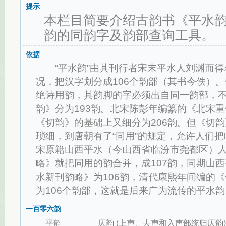
提示
本栏目简要介绍古韵书《平水
韵的同韵字及韵部查询工具。
依据
“平水韵”由其刊行者宋末平水人刘渊而得
况，把汉字划分成106个韵部（其书今佚）
绝诗用韵，其韵脚的字必须出自同一韵部，
韵》分为193韵。北宋陈彭年编纂的《北宋
《切韵》的基础上又细分为206韵。但《切
琐细，到唐朝有了“同用”的规定，允许人们
宋原籍山西平水（今山西省临汾市尧都区）
略》就把同用的韵合并，成107韵，同期山
水新刊韵略》为106韵，清代康熙年间编的
为106个韵部，这就是后来广为流传的平水韵
一百零六韵
平韵
仄韵 (上声、去声和入声部统归仄韵)