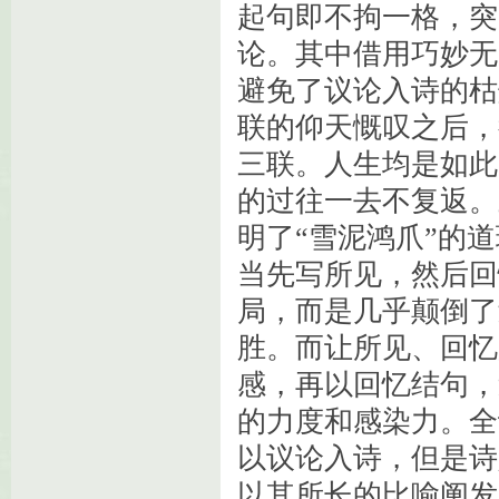
起句
即不拘一格，突
论。其中借用巧妙无
避免了议论入诗的枯
联的仰天
慨叹
之后，
三联。人生均是如此
的过往一去不复返。
明了
“
雪泥鸿爪
”
的道
当先写所见，然后回
局，而是几乎颠倒了
胜。而让所见、回忆
感，再以回忆结句，
的力度和感染力。全
以议论入
诗
，但是诗
以其所长的比喻阐发