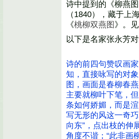
诗中提到的《柳燕图
（1840），藏于
《
桃柳双燕图
》。见
以下是名家
张永芳
对
诗的前四句赞叹画家
知，直接咏写的对象
图，画面是春柳春燕
主要就柳叶下笔，但
条如何娇媚，而是渲
写无形的风这一奇巧
向东”，点出枝的伸
角度不谐；“此非画