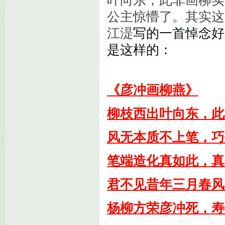
叶向东，此非画柳实
公主惊懵了。其实这
江湜
写的一首悼念好
是这样的：
《彦冲画柳燕》
柳枝西出叶向东，此
风无本质不上笔，巧
笔端造化真如此，真
君不见昔年三月春风
杨柳方荣彦冲死，寿