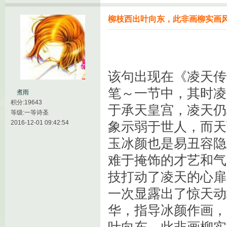
柳枝西出叶向东，此非画柳实画
该句出现在《凌天传说
笔～一节中，其时凌
煮雨
积分:19643
于承天皇宫，凌天仍
等级:一等诗圣
2016-12-01 09:42:54
象示弱于世人，而天
玉冰颜也是易丑容隐
难于掩饰的才艺和气
技打动了凌天的心扉
一次显露出了惊天动
华，指导冰颜作画，