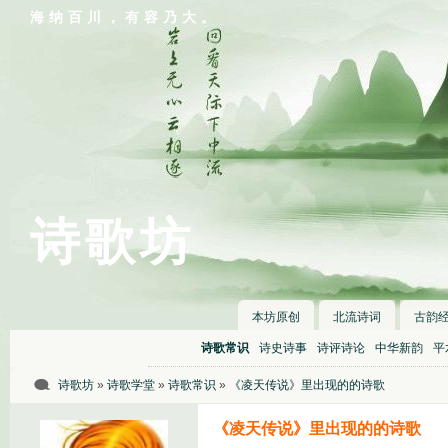
海纳百川，有容乃大。
诗歌坊
本坊原创
北流诗词
古韵
诗歌常识
诗史诗事
诗评诗论
中华新韵
平
诗歌坊
»
诗歌学堂
»
诗歌常识
»
《凌天传说》里出现的的诗歌
《凌天传说》里出现的的诗歌