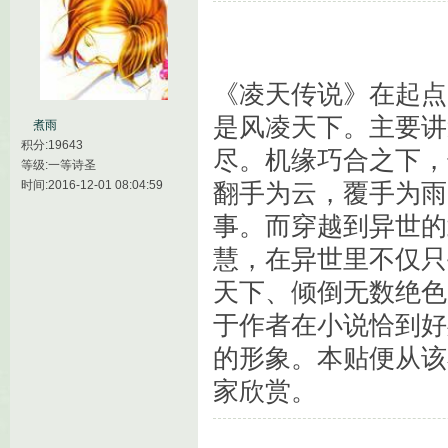
《凌天传说》在起点
是风凌天下。主要讲
煮雨
积分:19643
尽。机缘巧合之下，
等级:一等诗圣
时间:2016-12-01 08:04:59
翻手为云，覆手为雨
事。而穿越到异世的
慧，在异世里不仅只
天下、倾倒无数绝色
于作者在小说恰到好
的形象。本贴便从该
家欣赏。