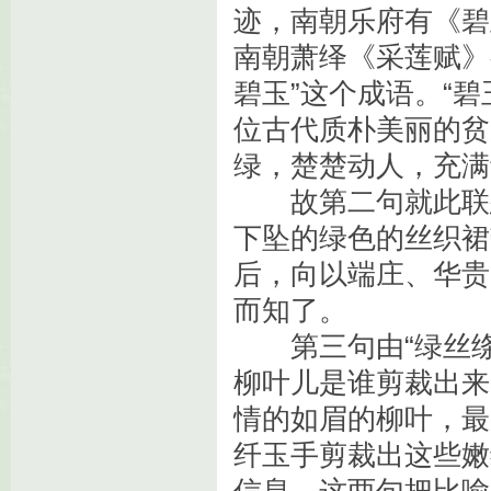
迹，南朝乐府有《碧
南朝萧绎《采莲赋》
碧玉”这个成语。“
位古代质朴美丽的贫
绿，楚楚动人，充满
故第二句就此联想
下坠的绿色的丝织裙
后，向以端庄、华贵
而知了。
第三句由“绿丝绦
柳叶儿是谁剪裁出来
情的如眉的柳叶，最
纤玉手剪裁出这些嫩