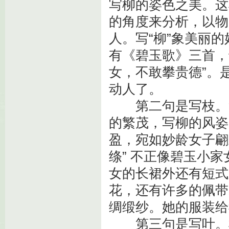
写柳的姿色之美。这
的角度来分析，以物
人。写“柳”象美丽
有《碧玉歌》三首，
女，不敢攀贵德”。
动人了。
第二句是写枝。
的繁茂，写柳的风姿
盈，宛如妙龄女子翩
绦” 不正像碧玉小
女的长裙外还有短式
花，还有许多的佩带
绸缎纱。她的服装给
第三句是写叶。