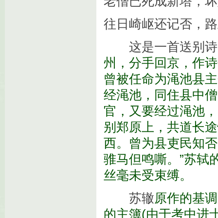
老僧已死成新塔，坏
往日崎岖还记否，路
这是一首送别诗
州，分手回京，作诗
曾被任命为渑池县主
经渑池，同住县中僧
官，又要经过渑池，
别郑原上，共道长途
西。曾为县吏民知否
骓马但鸣嘶。”苏轼
丝毫未受束缚。
苏辙
原作
的基调
的主簿(由于考中进