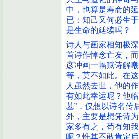
中，也算是寿命的延
已；知己又何必生于
是生命的延续吗？
诗人与画家相知极深
首诗作悼念亡友，而
彦冲画一幅赋诗解嘲
等，莫不如此。在这
人虽然去世，他的作
有如此幸运呢？他临
墓”，仅想以诗名传
外，主要是想凭诗为
家多有之，苟有知我
呢？惟其不敢肯定后