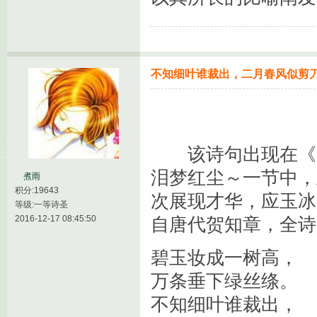
不知细叶谁裁出，二月春风似剪
该诗句出现在《凌天
泪梦红尘～一节中，
煮雨
积分:19643
次展现才华，应玉冰
等级:一等诗圣
2016-12-17 08:45:50
自唐代贺知章，全诗
碧玉妆成一树高，
万条垂下绿丝绦。
不知细叶谁裁出，