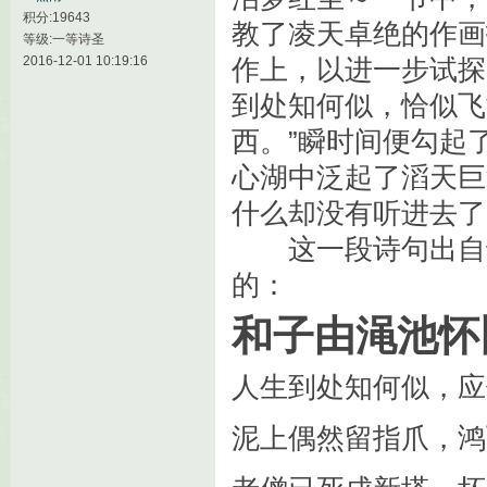
积分:19643
教了凌天卓绝的作画
等级:一等诗圣
2016-12-01 10:19:16
作上，以进一步试探
到处知何似，恰似飞
西。”瞬时间便勾起
心湖中泛起了滔天巨
什么却没有听进去了
这一段诗句出自
的：
和子由渑池怀
人生到处知何似，应
泥上偶然留指爪，鸿