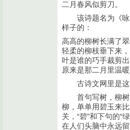
二月春风似剪刀。
该诗题名为《咏柳
样子的：
高高的柳树长满了翠
轻柔的柳枝垂下来，
叶是谁的巧手裁剪出
原来是那二月里温暖
古诗文网里是这
首句写树，柳树就
柳，单单用碧玉来比
关，“碧”和下句的
在人们头脑中永远留