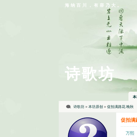
海纳百川，有容乃大。
诗歌坊
本
诗歌坊
»
本坊原创
»
促拍满路花.晚秋
促拍满
万熙