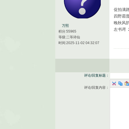
促拍满
四野霜
晚秋风
万熙
左书谔 
积分:55965
等级:二等诗仙
时间:2025-11-02 04:32:07
评论/回复标题：
评论/回复内容：