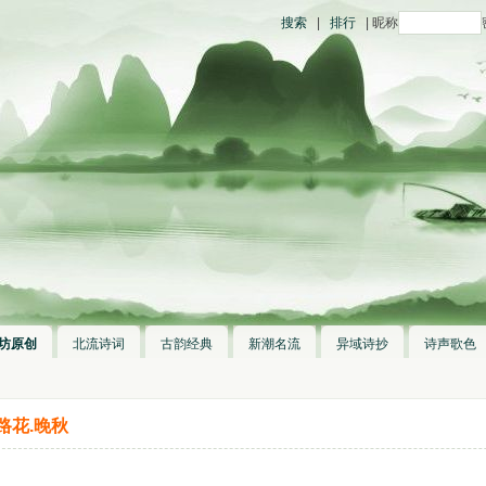
搜索
|
排行
| 昵称
坊原创
北流诗词
古韵经典
新潮名流
异域诗抄
诗声歌色
路花.晚秋