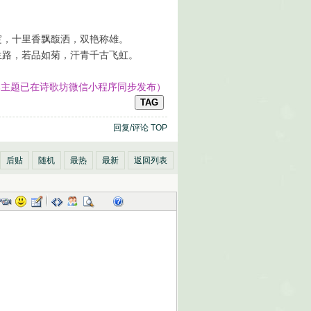
绽，十里香飘馥洒，双艳称雄。
生路，若品如菊，汗青千古飞虹。
本主题已在诗歌坊微信小程序同步发布）
TAG
回复/评论
TOP
后贴
随机
最热
最新
返回列表