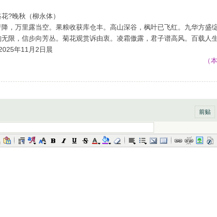
路花?晚秋（柳永体）
普降，万里露当空。果粮收获库仓丰。高山深谷，枫叶已飞红。九华方盛
韵无限，信步向芳丛。菊花观赏诉由衷。凌霜傲露，君子谱高风。百载人
2025年11月2日晨
（
前贴