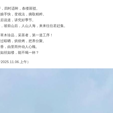
野，四时适眸，条缕斑驳。
姑娘手快，变戏法，摘取精粹。
明后说道，讲究好季节。
茶际，坡前山后，人山人海，来来往往若赶集。
乃草木珍品，采茶者，第一道工序！
经过晾晒，烘焙烤，把养分聚。
在香，由里而外动人心魄。
香如丝如缕，能不喝一杯？
025.11.06.上午）