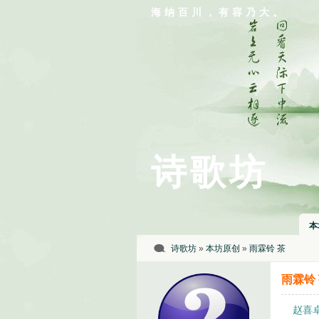
海纳百川，有容乃大。
诗歌坊
本
诗歌坊
»
本坊原创
»
雨霖铃 茶
雨霖铃
赵喜