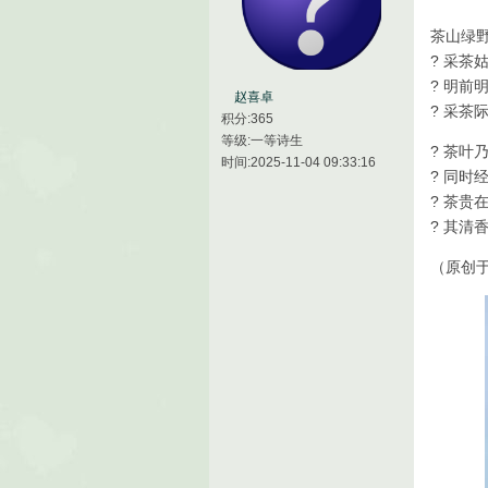
茶山绿
? 采茶
? 明前
赵喜卓
? 采
积分:365
等级:一等诗生
? 茶叶
时间:2025-11-04 09:33:16
? 同时
? 茶贵
? 其清
（原创于2