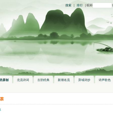
搜索
|
排行
| 昵称
坊原创
北流诗词
古韵经典
新潮名流
异域诗抄
诗声歌色
 茶
卓