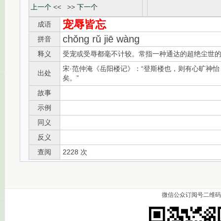
上一个
<< >>
下一个
宠辱皆忘
成语
chǒng rǔ jiē wàng
拼音
释义
受宠或受辱都毫不计较。常指一种通达的超绝尘世
宋·范仲淹《岳阳楼记》：“登斯楼也，则有心旷神怡
出处
矣。”
故事
示例
同义
反义
查阅
2228 次
微信公众订阅号二维码