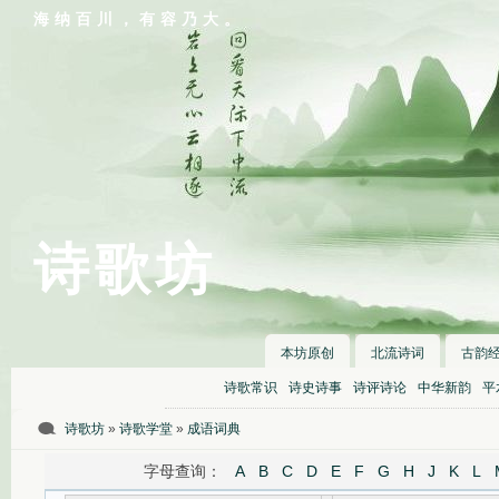
海纳百川，有容乃大。
诗歌坊
本坊原创
北流诗词
古韵
诗歌常识
诗史诗事
诗评诗论
中华新韵
平
诗歌坊
»
诗歌学堂
»
成语词典
字母查询：
A
B
C
D
E
F
G
H
J
K
L