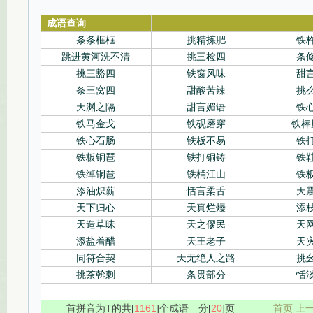
成语查询
条条框框
挑精拣肥
铁
跳进黄河洗不清
挑三检四
条
挑三豁四
铁窗风味
甜
条三窝四
甜酸苦辣
挑
天渊之隔
甜言媚语
铁
铁马金戈
铁砚磨穿
铁棒
铁心石肠
铁板不易
铁
铁板铜琶
铁打铜铸
铁
铁绰铜琶
铁桶江山
铁
添油炽薪
恬言柔舌
天
天下归心
天真烂熳
添
天造草昧
天之僇民
天
添盐着醋
天王老子
天
同符合契
天无绝人之路
挑
挑茶斡刺
条贯部分
恬
首拼音为T的共[
1161
]个成语 分[
20
]页
首页 上