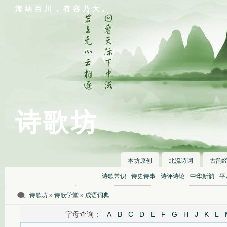
海纳百川，有容乃大。
诗歌坊
本坊原创
北流诗词
古韵
诗歌常识
诗史诗事
诗评诗论
中华新韵
平
诗歌坊
»
诗歌学堂
»
成语词典
字母查询：
A
B
C
D
E
F
G
H
J
K
L